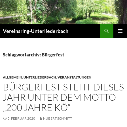
Zum
Inhalt
springen
Suchen
Vereinsring-Unterliederbach
PRIMÄR
MENÜ
Schlagwortarchiv: Bürgerfest
ALLGEMEIN
,
UNTERLIEDERBACH
,
VERANSTALTUNGEN
BÜRGERFEST STEHT DIESES
JAHR UNTER DEM MOTTO
„200 JAHRE KÖ“
5. FEBRUAR 2020
HUBERT SCHMITT