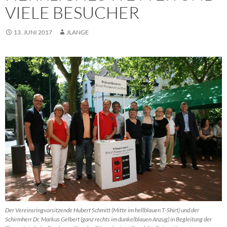
VIELE BESUCHER
13. JUNI 2017
JLANGE
Der Vereinsringvorsitzende Hubert Schmitt (Mitte im hellblauen T-Shirt) und der
Schirmherr Dr. Markus Gelbert (ganz rechts im dunkelblauen Anzug) in Begleitung der