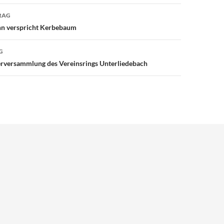
avigation
RAG
n verspricht Kerbebaum
G
erversammlung des Vereinsrings Unterliedebach