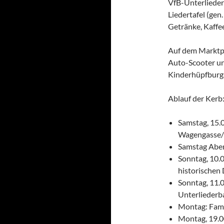
VfB-Unterlieder
Liedertafel (gen
Getränke, Kaffe
Auf dem Marktpl
Auto-Scooter und
Kinderhüpfburg
Ablauf der Kerb
Samstag, 15.
Wagengasse/L
Samstag Aben
Sonntag, 10.
historischen 
Sonntag, 11.
Unterliederb
Montag: Fami
Montag, 19.