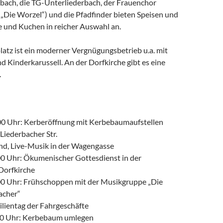
bach, die TG-Unterliederbach, der Frauenchor
. „Die Worzel“) und die Pfadfinder bieten Speisen und
e und Kuchen in reicher Auswahl an.
atz ist ein moderner Vergnügungsbetrieb u.a. mit
 Kinderkarussell. An der Dorfkirche gibt es eine
.
:
00 Uhr: Kerberöffnung mit Kerbebaumaufstellen
iederbacher Str.
d, Live-Musik in der Wagengasse
00 Uhr: Ökumenischer Gottesdienst in der
Dorfkirche
00 Uhr: Frühschoppen mit der Musikgruppe „Die
acher“
lientag der Fahrgeschäfte
00 Uhr: Kerbebaum umlegen