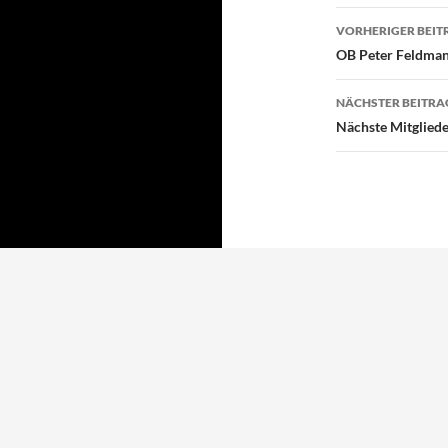
Beitragsn
VORHERIGER BEIT
OB Peter Feldman
NÄCHSTER BEITRA
Nächste Mitglied