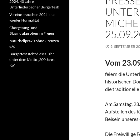
PRESS
2024: 40 Jahre
Unterliederbacher Bürgerfest!
UNTER
Vereine brauchen 2021 bald
MICHEL
wieder Normalität
Chorgesang- und
25.09.
Blasmusikproben im Freien
Naturheilpraxis ohne Grenzen
e.V.
9. SEPTEMBER 2
Bürgerfest steht dieses Jahr
unter dem Motto „200 Jahre
Vom 23.09
Kö“
feiern die Unter
historischen Do
die traditionell
Am Samstag, 23.
Aufstellen des 
Beisein unseres
Die Freiwillige 