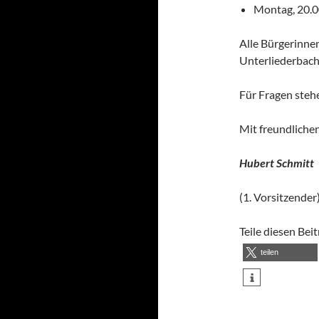
Montag, 20.0
Alle Bürgerinnen
Unterliederbache
Für Fragen stehe
Mit freundlich
Hubert Schmitt
(
1. Vorsitzender
Teile diesen Bei
teilen