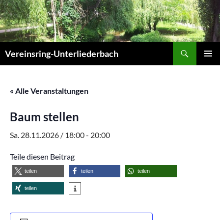
Zum
Inhalt
springen
Suchen
Vereinsring-Unterliederbach
PRIMÄR
MENÜ
« Alle Veranstaltungen
Baum stellen
Sa. 28.11.2026 / 18:00
-
20:00
Teile diesen Beitrag
teilen
teilen
teilen
teilen